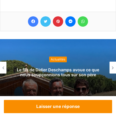
Facebook
Twitter
Pinterest
Messenger
WhatsApp
Actualités
Le fils de Didier Deschamps avoue ce que
nous soupçonnions tous sur son père
Laisser une réponse