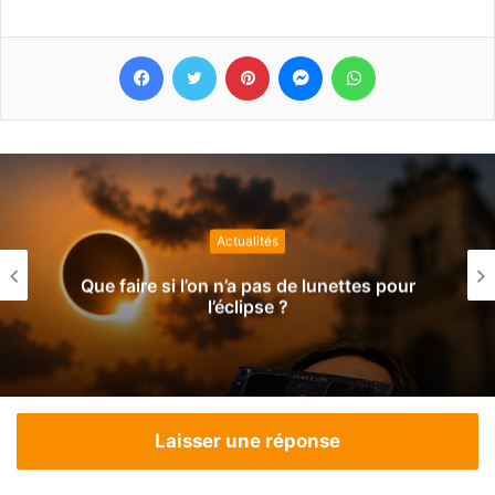
Facebook
Twitter
Pinterest
Messenger
WhatsApp
Actualités
our
À quelle fréquence une personne âgée 
elle se doucher ?
Laisser une réponse