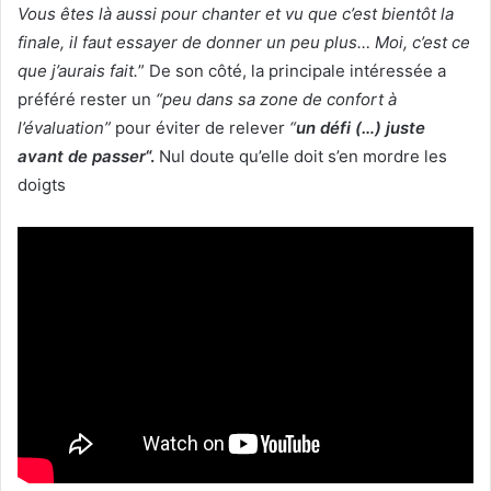
Vous êtes là aussi pour chanter et vu que c’est bientôt la
finale, il faut essayer de donner un peu plus… Moi, c’est ce
que j’aurais fait.
” De son côté, la principale intéressée a
préféré rester un
“peu dans sa zone de confort à
l’évaluation”
pour éviter de relever
“
un défi (…) juste
avant de passer
“.
Nul doute qu’elle doit s’en mordre les
doigts