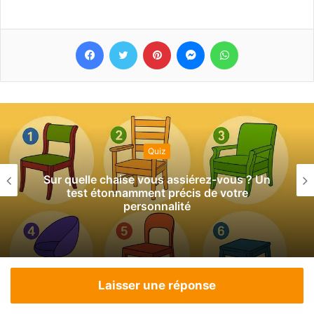
Facebook
Twitter
Pinterest
Messenger
WhatsApp
Quiz
Sur quelle chaise vous assiérez-vous ? Un
test étonnamment précis de votre
personnalité
Laisser une réponse