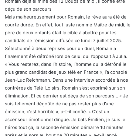
Romain déjà éliminé des 12 Coups de midi, il confie être
déçu de son parcours
Mais malheureusement pour Romain, le rêve aura été de
courte durée. En effet, tout juste nommé Maître de midi, le
père de deux enfants était la cible à abattre pour les
candidats de l’émission diffusée ce lundi 7 juillet 2025.
Sélectionné à deux reprises pour un duel, Romain a
finalement été détrôné lors de celui qui l’opposait à Julia.
« Vous resterez, dans l’histoire, l’homme qui a détrôné le
plus grand candidat des jeux télé en France », l’a consolé
Jean-Luc Reichmann. Dans une interview accordée à nos
confrères de Télé-Loisirs, Romain s’est exprimé sur son
élimination. Et ce dernier est déçu de son parcours… « Je
suis tellement dégoûté de ne pas rester plus d’une
émission, c’est horrible », a-t-il confié. « C’est un
ascenseur émotionnel dingue. Je bats Émilien, je suis le
héros tout ça, la seconde émission démarre 10 minutes
après et je sors au bout de 20 minutes », a-t-il lancé.